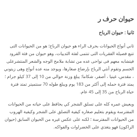
حيوان حرف ر
ثانيا
:
حيوان
الرباح
ثاني أنواع الحيوانات بحرف الراء هو حيوان الرباح؛ هو من الحيوانات التى
تتبع فصيلة الفقريات التى تنتمى لفئة الثدييات، وهو حيوان من فئة القرود
فيتشابه معهم فى نواحى عده من تشابة ملامح الوجه والشعر المنتشرعلى
الجسم وتقوم أنثي الرباح بإرضاع صغارها، ويوجد منه عده أنواع وهى زيتوني
، مقدس، غينيا ، أصفر، شكاما؛ يبلغ وزنة حوالي من 10 إلى 37 كيلو جرام ؛
يمتد فترة حمله إلى أكثر من 183 يوم ويبلغ طوله 70 سنتميتر تمتد فترة
حياة الرباح من 35 إلى 45 عام.
ويعيش عمره كله على تسلق الشجر كي يحافظ على حياته من الحيوانات
المفترسة ويقوم بتعليم صغاره كيفية التصلق على الشجر وكيفية الهروب
من الحيوانات المفترسة ؛ لكنه على عكس غيره من الحيوان السابق (حيوان
الراكون) فهو يتغذي على الخضراوات والفواكه.