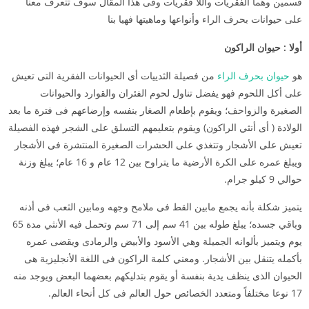
قسمين وهما الفقريات واللا فقريات وفى هذا المقال سوف تتعرف معنا
على حيوانات بحرف الراء وأنواعها وماهيتها فهيا بنا
أولا
:
حيوان
الراكون
هو
حيوان بحرف الراء
من فصيلة الثدييات أى الحيوانات الفقرية التى تعيش
على أكل اللحوم فهو يفضل تناول لحوم الفئران والقوارد والحيوانات
الصغيرة والزواحف؛ ويقوم بإطعام الصغار بنفسه وإرضاعهم فى فترة ما بعد
الولادة ( أى أنثي الراكون) ويقوم بتعليمهم التسلق على الشجر فهذه الفصيلة
تعيش على الأشجار وتتغذي على الحشرات الصغيرة المنتشرة فى الأشجار
ويبلغ عمره على الكرة الأرضية ما يتراوح بين 12 عام و 16 عام؛ يبلغ وزنة
حوالي 9 كيلو جرام.
يتميز شكلة بأنه يجمع مابين القط فى ملامح وجهه ومابين الثعب فى أذنه
وباقي جسده؛ يبلغ طوله بين 41 سم إلى 71 سم وتحمل فيه الأنثي مدة 65
يوم ويتميز بألوانه الجميلة وهي الأسود والأبيض والرمادى ويقضى عمره
بأكمله يتنقل بين الأشجار. ومعني كلمة الراكون فى اللغة الأنجليزية هى
الحيوان الذى ينظف يدية بنفسة أو يقوم بتدليكهم بعضهما البعض ويوجد منه
17 نوعا مختلفاً ومتعدد الخصائص حول العالم فى كل أنحاء العالم.