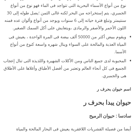
نوع من أنواع الأسماء البحرية التى تتواجد فى الماء فهو نوع من أنواع
الجمبري، يتم إستخراجه من البحر لكنه غالى الثمن ؛يصل طوله إلى 30
سنتيمتر وتبلغ فترة حياته إلى 6 سنوات ويوجد من أنواع وألوان عده فمنه
اللون الأحمر والأصفر والرمادى ،ويتعايش على أكل السمك الصغير.
ويقوم ببيض أكثر من 50000 ألف بيضة فى المرة الواحدة ، يعيش فى
المياة العذبة والمالحة على السواء وينال شهره واسعة كنوع من أنواع
الأسما.
المحبوبة لدى جميع الناس ومن الأكلات الشهيرة واللذيذة التى تنال إعجاب
الجميع فى كل أنحاء العالم وتعتبر من أفضل الأطباق وأغلاها على الأطلاق
هى والجمبري.
اسم حيوان بحرف ر
حيوان يبدا بحرف ر
سادسا
:
حيوان
الرميح
أيضا من فصيلة القشريات اللافقرية يعيش فى البحار المالحة والمياة