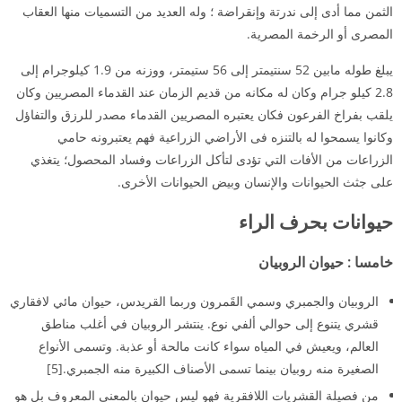
الثمن مما أدى إلى ندرتة وإنقراضة ؛ وله العديد من التسميات منها العقاب
المصرى أو الرخمة المصرية.
يبلغ طوله مابين 52 سنتيمتر إلى 56 ستيمتر، ووزنه من 1.9 كيلوجرام إلى
2.8 كيلو جرام وكان له مكانه من قديم الزمان عند القدماء المصريين وكان
يلقب بفراخ الفرعون فكان يعتبره المصريين القدماء مصدر للرزق والتفاؤل
وكانوا يسمحوا له بالتنزه فى الأراضي الزراعية فهم يعتبرونه حامي
الزراعات من الأفات التي تؤدى لتأكل الزراعات وفساد المحصول؛ يتغذي
على جثث الحيوانات والإنسان وبيض الحيوانات الأخرى.
حيوانات بحرف الراء
خامسا
:
حيوان
الروبيان
الروبيان والجمبري وسمي القَمرون وربما القريدس، حيوان مائي لافقاري
قشري يتنوع إلى حوالي ألفي نوع. ينتشر الروبيان في أغلب مناطق
العالم، ويعيش في المياه سواء كانت مالحة أو عذبة. وتسمى الأنواع
الصغيرة منه روبيان بينما تسمى الأصناف الكبيرة منه الجمبري.[5]
من فصيلة القشريات اللافقرية فهو ليس حيوان بالمعنى المعروف بل هو