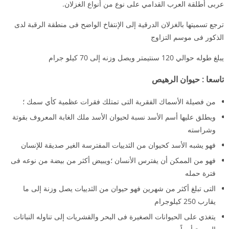
عربى أطلقة العرب القدامي على نوع من أنواع الغزلان.
ترجع تسميتها بالغزلان الدرقية إلى الإنتفاخ الواضح فى منطقة الرقبة لدى
الذكور فى موسم التزاوج
يبلغ طوله حوالي 120 سنتيمتر ويصل وزنه إلى 70 كيلو جرام
تاسعا
:
حيوان
الرهيص
من فصيلة الأسماك الفقرية التى تمتلك فقرات عظمية كأي سمك ؛
ويطلق عليها أسم الأسد نسبة لحيوان الأسد ملك الغابة المعروف بقوتة
وشراسته
فهو يشبه الأسد كحيوان من الثدييات المفترسة الغير صديقة للإنسان
فهو من الممكن أن يفترس الأنسان ؛ويبيض أكثر من بيضة من نوعه فى
فترة حمله
التى تبلغ أكثر من شهرين فهو حيوان من الثدييات يصل وزنة إلى ما
يقارب 250 كيلوجرام
يتغذي على الحيوانات الصغيرة فى البحر والقشريات إلى تناوله النباتات