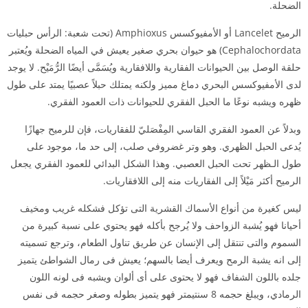
الضحلة.
الرميح Lancelet أو الأمفيوكسس Amphioxus (تحت شعبة: الرأس حبليات
Cephalochordata) هو حيوان بحري صغير يعيش في المياه الضحلة ويُعتبر
حلقة الوصل بين الحيوانات الفقارية واللافقارية ويُسَمَّى أيضًا الرُّمَيْح. لا يوجد
لدى الأمفيوكسس البحري دماغ مميز ولكنه يمتلك حبلاً عصبيًا يمتد على طول
ظهره ويشبه نوعًا ما الحبل الفقري للحيوانات ذات العمود الفقري.
وبدلاً عن العمود الفقري القاسي المِفْصَليّ للفقاريات، فإن للرميح جهازًا
يُدعى الحبل الظهري. وهو وتر غضروفي صلب، إلى حد ما، موجود على
طول الـظهر تحت الحبل العصبي. وهذا الشكل البدائي للعمود الفقري يجعل
الرميح أكثر مَيْلاً إلى الفقاريات منه إلى اللافقاريات.
ليس كغيرة من أنواع الأسماك القشرية التى تؤكل فشكله غريب ومخيف
أحيانا فهو يُشبة الزواحف ولا يُرجح بأكله فهو يحتوي على نسبة كبيرة من
السموم والتى تنتقل إلى الإنسان عن طريق تناول الطعام، وترجع تسميته
إلى انه يشبة الرمح ويعرف أيضا بالسهم؛ يعيش فى رمال الشواطئ يتميز
جلده باللون الشفاف فهو لا يحتوى على أى ألوان ويشبه فى لونه اللون
الرمادي، ويبلغ حجمه 8 سنتيمتر فهو يتميز بطوله وصغر حجمه فى نفس