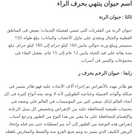
اسم حيوان ينتهي بحرف الراء
ثالثا
:
حيوان
الرنة
حيوان الرنة من الفقريات التى تنتمي لفصيلة الثدييات؛ يعيش فى المناطق
القطبية والجبال ويتغذي على تناول الأعشاب والنباتات؛ يبلغ طوله 150
سنتيمتر ويبلغ وزنه حوالي مابين 160 كيلو جرام إلى 180 كيلو جرام. تبلغ
مدة بقائه على قيد الحياه مابين 12 عام إلى 15 عام، يفضل البقاء فى
مجموعات والسير فى أسراب.
رابعا
:
حيوان
الرخم بحرف ر
هو طائر مهدد بالأنقراض تم إجراء ألاف الأبحاث عليه فهو طائر متميز فى
شكله وألوانه الجميلة وجناحيه الطويلين لأنه لا يوجد منه أنواع كثيرة فى كل
أنحاء العالم لذلك تسعى كثير من المؤسسات فى العالم على وضعه فى
محميات طبيعية للمحافظة عليه من الإنقراض وتخصيص كل سبل الرعاية
والإهتمام للمحافظة على ما تبقي من هذا النوع من الطيور وترجع أسباب
إنقراض هذه النوعية من الطيور إلى أنه يتم إصطياده حتى يتم قتله وإتخاذ
الريش الكثيف الذي يتميز به ويتم صنع الفرو منه والشنط والمفارش باهظه