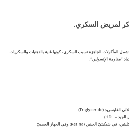
سكر لمريض السكري.
 تشمل المأكولات الجاهزة تسبب السكري، كونها غنية بالدهنيات والسكريات
اد “مقاومة الإنسولين”.
يد (Triglyceride)
د – HDL).
عينين (Retina) وفي الجهاز العصبيّ.