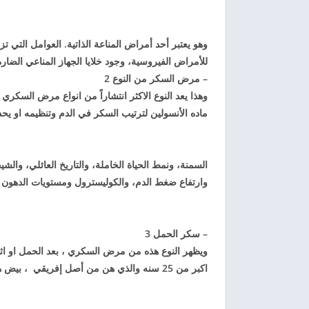
للأمراض الفيروسية، وجود خلايا الجهاز المناعي الضا
– مرض السكر من النوع 2
وهذا يعد النوع الاكثر انتشاراً من انواع مرض السكري
ماده الأنسولين لترتيب السكر في الدم وتنظيمه او ي
السمنة، ونمط الحياة الخاملة، والتاريخ العائلي، وال
وارتفاع ضغط الدم، والكوليسترول ومستويات الدهون ا
– سكر الحمل 3
ويظهر النوع هذه من مرض السكري ، بعد الحمل او اثن
اكبر من 25 سنه والذي هن من أصل إفريقي ، بيض هنود امريكا او آسياء هن اكثر عرضة للاصابة ، بمرض السكري الحملي.