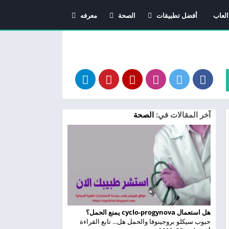
العاب
أفضل تطبيقات
الصحة
معرفه
اندرويد
دليل الأدوية
معاني الاسماء
استشارات طبية
آخر المقالات في:
الصحة
هل استعمال cyclo-progynova يمنع الحمل؟
حبوب سيكلو بروجينوفا والحمل هل... تابع القراءة