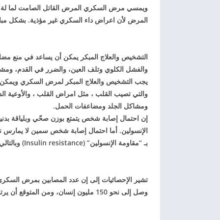
ويمسي مرض السكري المرض القاتل الصامت لما لة من
المرض لأن اعراض داء السكري غير مؤذية. بشكل مب
التشخيص والعلاج المبكر يمكن أن يساعد في منع مضا
والفشل الكلوي وتلف العين، والضرر في القدم، ومش
يجب التشخيص والعلاج المبكر لمرض السكري ويمكن 
والتي تصيب القلب ، مثل امراض القلب ، والأوعية ال
ومشاكل الجلد ومضاعفات الحمل.
إن احتمال إصابة شخص يتمتع بوزن صحّي وبلياقة بدن
الإنسولين. أما احتمال إصابة شخص سمين لا يمارس نش
بـ “مقاومة الإنسولين” (Insulin resistance) وبالتالي بمرض السكري.
تشير الإحصائيات إلى إن عدد المصابين بمرض السكري ال
وصل إلى نحو 150 مليون إنسان، ومن المتوقع أن يرتفع إلى 330 مليون مصاب بمرض السكري، حتى العام 2026.