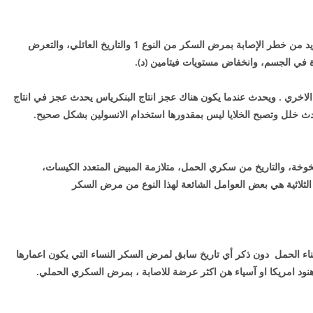
وهو يعتبر أحد أمراض المناعة الذاتية. العوامل التي تزيد من خطر الإصابة بمرض السكر من النوع 1 والتاريخ العائلي، والتعرض
رة في الجسم، وانخفاض مستويات فيتامين (د).
 الاخري . ويحدث عندما يكون هناك عجز انتاج البنكرياس يحدث عجز في انتاج
حدث خلل وتصبح الخلايا ليس بمقدورها استخدام الانسولين بشكل صحيح.
شيخوخة، والتاريخ من سكري الحمل، متلازمة المبيض المتعدد الكيسات،
لثلاثية هي بعض العوامل الشائعة لهذا النوع من مرض السكر
اء الحمل دون ذكر أي تاريخ سابق لمرض السكر النساء التي يكون اعمارها