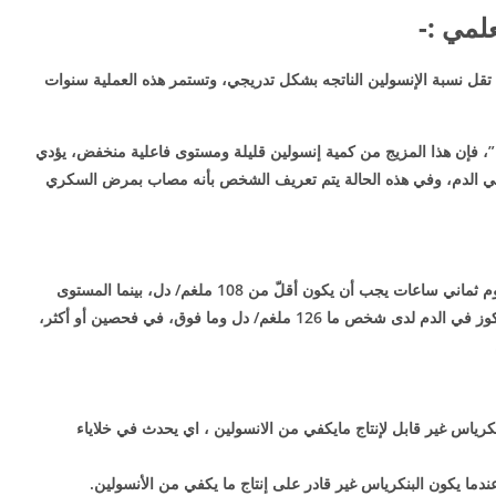
لمي :-
 تقل نسبة الإنسولين الناتجه بشكل تدريجي، وتستمر هذه العملية سنوات
ن”، فإن هذا المزيج من كمية إنسولين قليلة ومستوى فاعلية منخفض، يؤدي
في الدم، وفي هذه الحالة يتم تعريف الشخص بأنه مصاب بمرض السكري
المعروف إن المستوى السليم للسكر في الدم بعد صوم ثماني ساعات يجب أن يكون أقلّ من 108 ملغم/ دل، بينما المستوى
الحدودي هو 126 ملغم/ دل. أما إذا كان مستوى الجلوكوز في الدم لدى شخص ما 126 ملغم/ دل وما فوق، في فحصين أو أكثر،
ياس غير قابل لإنتاج مايكفي من الانسولين ، اي يحدث في خلاياء
ا يكون البنكرياس غير قادر على إنتاج ما يكفي من الأنسولين.