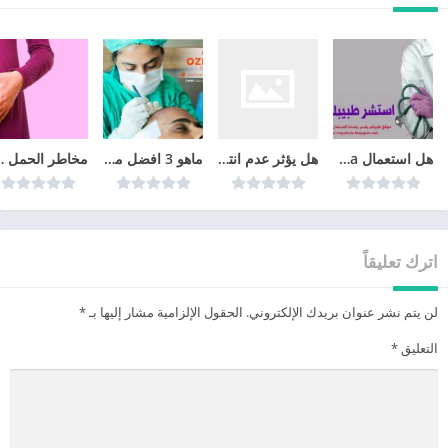
هل استعمال cyclo-progynova يمنع الحمل؟
هل يؤثر عدم انتظام الدورة الشهرية على الحمل
ماهو 3 افضل مراكز زراعة الشعر في تركيا عام 2026
مخاطر الحم
اترك تعليقاً
لن يتم نشر عنوان بريدك الإلكتروني.
الحقول الإلزامية مشار إليها بـ
*
التعليق
*