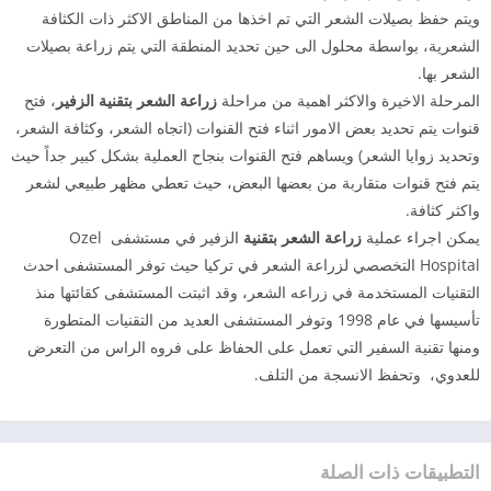
ويتم حفظ بصيلات الشعر التي تم اخذها من المناطق الاكثر ذات الكثافة
الشعرية، بواسطة محلول الى حين تحديد المنطقة التي يتم زراعة بصيلات
الشعر بها.
المرحلة الاخيرة والاكثر اهمية من مراحلة
زراعة الشعر بتقنية الزفير
، فتح
قنوات يتم تحديد بعض الامور اثناء فتح القنوات (اتجاه الشعر، وكثافة الشعر،
وتحديد زوايا الشعر) ويساهم فتح القنوات بنجاح العملية بشكل كبير جداً حيث
يتم فتح قنوات متقاربة من بعضها البعض، حيث تعطي مظهر طبيعي لشعر
واكثر كثافة.
يمكن اجراء عملية
زراعة الشعر بتقنية
الزفير في مستشفى Ozel
Hospital التخصصي لزراعة الشعر في تركيا حيث توفر المستشفى احدث
التقنيات المستخدمة في زراعه الشعر، وقد اثبتت المستشفى كقائتها منذ
تأسيسها في عام 1998 وتوفر المستشفى العديد من التقنيات المتطورة
ومنها تقنية السفير التي تعمل على الحفاظ على فروه الراس من التعرض
للعدوي، وتحفظ الانسجة من التلف.
التطبيقات ذات الصلة