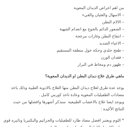
من اهم اعراض الديدان المعوية
– الاسهال والغثيان والقيء
– الالام البطن
– الشعور الدائم بالجوع مع انعدام الشهية
– انتفاخ البطن وغازات مزعجة
– الاعياء الشديد
– طفح جلدي وحكة خول منطقة المستقيم
– فقدان الوزن
– ظهور دم ومخاط في البراز
ماهي طرق علاج ديدان البطن او الديدان المعوية؟
يوجد عدة طرق لعلاج ديدان البطن منها العلاج بالادوية الطبية وذلك باخذ
مضادات الطفيليات المعوية وعادة تاخذ كورس كامل .
ويوجد ايضا علاج بالاعشاب الطبيعية سنذكر أشهرها وافضلها من حيث
النتائج الأكيدة :
* الثوم ويعتبر افضل مضاد طارد للطفيليات والجراثيم والبكتيريا وتاثيره قوي