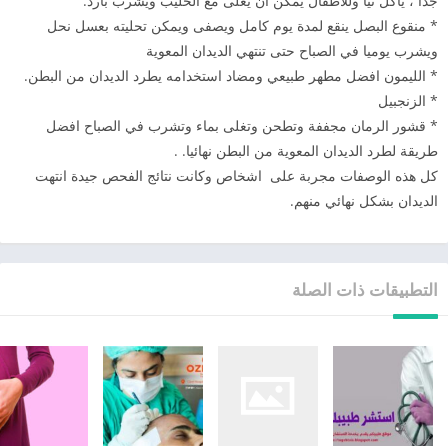
جدا ، ياكل نيا وللاطفال يمكن ان يغلى مع الحليب ويشرب بارد.
* منقوع البصل ينقع لمدة يوم كامل ويصفى ويمكن تحليته بعسل نحل
ويشرب يوميا في الصباح حتى تنتهي الديدان المعوية
* الليمون افضل مطهر طبيعي ومضاد استخدامه يطرد الديدان من البطن.
* الزنجبيل
* قشور الرمان مجففة وتطحن وتغلى بماء وتشرب في الصباح افضل
طريقة لطرد الديدان المعوية من البطن نهائيا. .
كل هذه الوصفات مجربة على اشخاص وكانت نتائج الفحص جيدة انتهت
الديدان بشكل نهائي منهم.
التطبيقات ذات الصلة