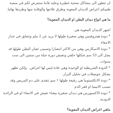
ان تتطور الى مشاكل صحية خطيرة وعليه فاننا سنعرض لكم في منصة
طبيبكم اعراض الديدان المعوية وطرق علاجها والوقاية منها وطردها نهائيا.
ما هي انواع ديدان البطن او الديدان المعوية؟
اشهر الديدان المعوية هي
* دودة هيتروفيس وهي صغيرة طولها لا يزيد عن 2 ملم وتتعلق في جدار
الامعاء.
* دودة الاسكارس وهي من الاكثر انتشارا وتسمى ثعبان البطن طولها قد
يصل الى 53 سم شكلها حلقي وتعيش دورة حياة من سنتين الى ست
سنوات.
* الدودة الشريطية او الوحيدة وهي عادة ليس لها اعراض، ولكن تظهر
بشكل حويصلات في تحليل البراز.
* دودة الانكلستوما هي رفيعة طولها 1 سم تتغذى على دم المريض وقد
تسبب الانيميا او فقر الدم
* دودة الاكسيورس هي ديدان صغيرة بيضاء تعيش في الامعاء او في الزائدة
الدودية.
ماهي اعراض الديدان المعوية؟