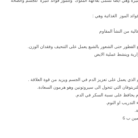
ئد كثيرة وهي ايضا تسمى بفاكهة الملوك وللموز فوائد كثيرة للجسم والصحة
ائد الموز الغذائية وهي :
الية من النشأ المقاوم
ع الفطور حتى الشعور بالشبع يعمل على التنحيف وفقدان الوزن.
ارية وينشط عملية الايض
م الذي يعمل على تعزيز الدم في الجسم ويزيد من قوة العلاقة .
التربتوفان التي تتحول الى سيروتونين وهو هرمون السعادة.
م يحافظ على نسبة السكر في الدم.
لتدريب او النوم.
.
مين ب 6