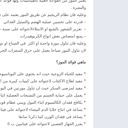
يعتبر الموز من الفواكه الغنية بالفيتامينات ولها فوا
والبشرة .
وعليه فان نظام الريجيم عن طريق الموز يعتمد على فو
– قدرته على تحسين عملية الهضم والتمثيل الغذائي
– تعزيز الشعور بالشبع او الامتلاءلاحتوائه على نسبة ع
– يمنع امتصاص بعض انواع الكربوهيدرات
وعليه فان تناول موزة واحدة او اكثر في الصباح او م
لان تناول الموز صباحا يعمل على حرق السعرات الحر
ماهي فوائد الموز؟
* مفيد للحياه الزوجية حيث انه يحتوي على البوتاسيو
* مفيد لعلاج الاكتئاب لاحتوائه على كميات كبيرة من 
* مفيد لمرضى السكر حيث ان تناول موزتين في اليو
* يعمل على حماية الجسم من التشنجات العضلية اثناء ا
* يكافح فقدان الكالسيوم اثناء التبول ويبني عظام قوية
* يساعد في انتاج خلايا الدم البيضاء لاحتوائه على فيتا
* يساعد في فقدان الوزن كما ذكرنا سابقا
* يعزز الجهاز العصبي لاحتوائه على فيتامين ب 6