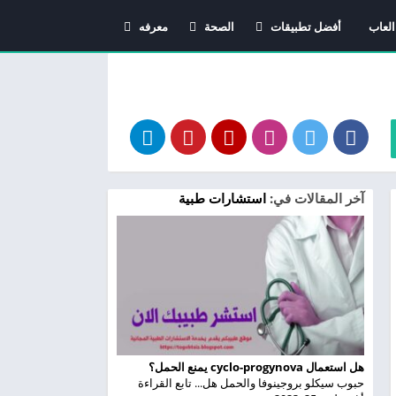
العاب
أفضل تطبيقات
الصحة
معرفه
اندرويد
دليل الأدوية
معاني الاسماء
استشارات طبية
آخر المقالات في:
استشارات طبية
هل استعمال cyclo-progynova يمنع الحمل؟
حبوب سيكلو بروجينوفا والحمل هل... تابع القراءة