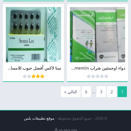
دواء اوجمنتين شراب augmentin وموانع الاستخدام
سنا لاكس أفضل حبوب للامساك دواعي الاستعمال وجرعة Senna Lax
1
2
3
…
6
التالي »
© 2026 - جميع الحقوق محفوظة -
موقع تطبيقات بلس