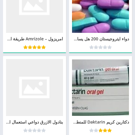
دواء ايتروجيستان 200 هل يساعد على الحمل Utrogestan
امريزول – Amrizole طريقة الإستعمال، والوقاية والموانع و الاستخدام،
دكتارين كريم Daktarin للمنطقه الحساسه وللفطريات المهبلية واللسان والفم
بنادول الازرق دواعي استعمال البندول الاخضر، البندول الازرق+ بندول البرتقالي + البندول الاحمر