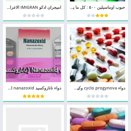
حبوب اوماسيلين ٥٠٠ : كل ما يجب أن تعرف عنه Omacillin
اميجران ادكو IMIGRAN الاعراض الجانبية، الاضرار الاستخدام
دواء cyclo progynova وكيس المبيض
دواء نانازوكسيد nanazoxid الآثار الجانبية، دواعي الاستعمال، الجرعة، موانع الاستخدام