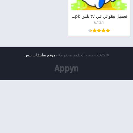
تحميل بيقو تي في tv بلس bigo live apk للاندرويد وللايفون
6.13.1
© 2026 - جميع الحقوق محفوظة -
موقع تطبيقات بلس