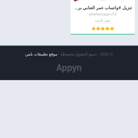
تنزيل #واتساب عمر العنابي برابط مباشر 2026 obwhatsapp اخر اصدار مجانا
obwhatsapp v53
عمر باذيب
© 2026 - جميع الحقوق محفوظة -
موقع تطبيقات بلس