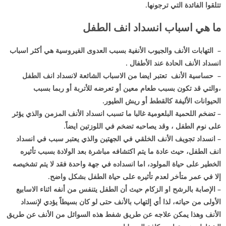
تتلقوا الفائدة التي ترجونها.
ما هي اسباب انسداد انف الطفل
– التهابات الأنف والجيوب الأنفية بسبب العدوى الفيروسية هي أكثر اسباب
انسداد الأنف الحادة عند الأطفال .
– حساسية الأنف تعتبر ايضا من الاسباب الشائعة لانسداد انف الطفل
،والتي قد تكون بسبب طعام معين أو تعرضه للأتربة أو ربما بسبب
الحيوانات الأليفة كالقطط أو ريش الطيور.
– تضخم اللحمية البلعومية غالبا ما تسبب انسداد الأنف المزمن والذي يؤثر
على نوم الطفل ، وقد يصاحبه تضخم في اللوزتين ايضاً.
– انسداد تجويف الأنف الخلقي في الجهتين والذي يعتبر سبب في انسداد
انف الطفل، حيث عادة ما يتم اكتشافه مباشرة بعد الولادة بسبب تأثيره
الخطير على حياة المولود، اما انسداده في جهة واحدة فقد لا يتم تشخيصه
إلا في عمر متأخر لعدم تأثيره على حياة الطفل بشكل واضح.
– الإصابة بالرشح او الزكام حيث أن الطفل يتنفس من أنفه اثناء الاسابيع
الأولى من حياته، لذا أي إلتهاب بالأنف حتى لو كان بسيطاً يؤدي لإنسداد
الأنف وهذا يمكن علاجه عن طريق شفط هذه السوائل من الأنف عن طريق