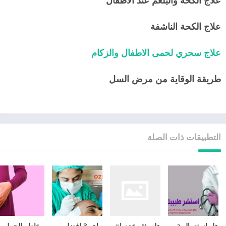
علاج الكحة الناشفة
علاج سحري لحمى الاطفال والزكام
طريقة الوقاية من مرض السل
التطبيقات ذات الصلة
هل استعمال cyclo-progynova يمنع الحمل؟
هل يؤثر عدم انتظام الدورة الشهرية على الحمل
ماهو 3 افضل مراكز زراعة الشعر في تركيا عام 2026
مخاطر الحم