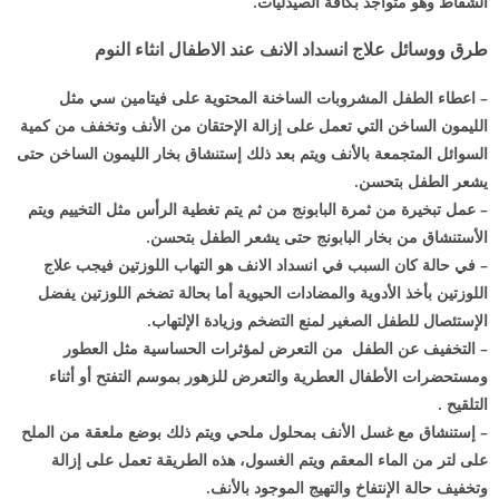
الشفاط وهو متواجد بكافة الصيدليات.
طرق ووسائل علاج انسداد الانف عند الاطفال انثاء النوم
– اعطاء الطفل المشروبات الساخنة المحتوية على فيتامين سي مثل
الليمون الساخن التي تعمل على إزالة الإحتقان من الأنف وتخفف من كمية
السوائل المتجمعة بالأنف ويتم بعد ذلك إستنشاق بخار الليمون الساخن حتى
يشعر الطفل بتحسن.
– عمل تبخيرة من ثمرة البابونج من ثم يتم تغطية الرأس مثل التخييم ويتم
الأستنشاق من بخار البابونج حتى يشعر الطفل بتحسن.
– في حالة كان السبب في انسداد الانف هو التهاب اللوزتين فيجب علاج
اللوزتين بأخذ الأدوية والمضادات الحيوية أما بحالة تضخم اللوزتين يفضل
الإستئصال للطفل الصغير لمنع التضخم وزيادة الإلتهاب.
– التخفيف عن الطفل من التعرض لمؤثرات الحساسية مثل العطور
ومستحضرات الأطفال العطرية والتعرض للزهور بموسم التفتح أو أثناء
التلقيح .
– إستنشاق مع غسل الأنف بمحلول ملحي ويتم ذلك بوضع ملعقة من الملح
على لتر من الماء المعقم ويتم الغسول، هذه الطريقة تعمل على إزالة
وتخفيف حالة الإنتفاخ والتهيج الموجود بالأنف.