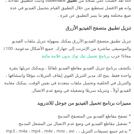
الله لقد حصلت علي نسخة من
تطبيق
tubemate
واثبت التطبيق كفاءته ،
وانه هو الافضل تستطيع من خلال التطبيق القيام بتحميل الفيديو في عدة
صيغ مختلفة وهو ما يميز التطبيق عن غيرة .
تنزيل تطبيق متصفح الفيديو الأزرق
تنزيل تطبيق.متصفح.الفيديو.الأزرق يمكنك بسهولة تنزيل ملفات الفيديو
والموسيقى مباشرة من الإنترنت إلى جهازك. جميع الأشكال مدعومة. 100٪
مجانا! جرب
برنامج تحميل تيك توك بدون علامة مائية
يكتشف برنامج تنزيل الفيديو مقاطع الفيديو تلقائيًا ، ويمكنك تنزيلها بنقرة
واحدة فقط. يتيح لك مدير التنزيل القوي إيقاف التنزيلات مؤقتًا واستئنافها ،
والتنزيل في الخلفية وتحميل ملفات متعددة في نفس الوقت. يمكنك معاينة
الفيديو أولاً ، وتنزيله سريعًا وتشغيله في وضع عدم الاتصال.
مميزات برنامج تحميل الفيديو من جوجل للاندرويد
* تصفح مقاطع الفيديو من المتصفح المدمج
* تشغيل مقاطع الفيديو في وضع عدم الاتصال من المشغل المدمج
* يدعم جميع تنسيقات التنزيل ، mp3 ، m4a ، mp4 ، m4v ، mov ، avi ،