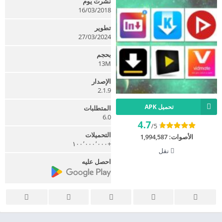
نشرت يوم
16/03/2018
تطوير
27/03/2024
بحجم
13M
الإصدار
2.1.9
تحميل APK
المتطلبات
6.0
4.7
/5
التحميلات
الأصوات:
1,994,587
+١٠٠٬٠٠٠٬٠٠٠
نقل
احصل عليه