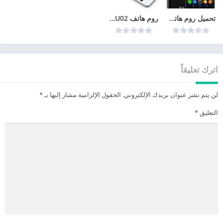
تحميل روم هاتف انفينكس Infinix X572_8_1_0-32+3-E1
روم هاتف HUAWEI Y336-U02 روم هواوي الرسمي
اترك تعليقاً
لن يتم نشر عنوان بريدك الإلكتروني.
الحقول الإلزامية مشار إليها بـ
*
التعليق
*