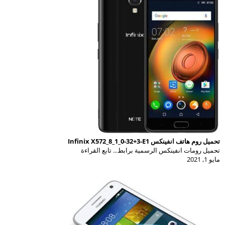
تحميل روم هاتف انفينكس Infinix X572_8_1_0-32+3-E1
تحميل رومات انفينكس الرسمية برابط... تابع القراءة
مايو 1, 2021