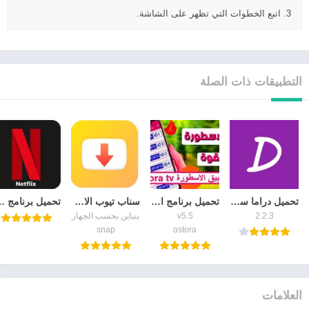
3. اتبع الخطوات التي تظهر على الشاشة.
التطبيقات ذات الصلة
تحميل دراما سلاير للايفون Drama Slayer iOS 2026
تحميل برنامج الاسطورة لبث المباريات تنزيل تطبيق ostora tv 2026 بث مباشر
سناب تيوب الاصلي الاصفر القديم 2026 تحميل Snaptube APK
تحميل برنامج flix APK 2026
2.2.3
v5.5
يتباين بحسب الجهاز
snap
ostora
العلامات