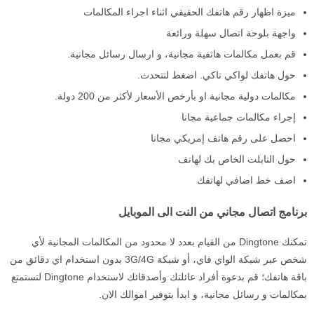
ميزة اظهار رقم هاتفك الحقيقي اثناء اجراء المكالمات
واجهة بلوحة اتصال سهلة ورائعة
قم بعمل مكالمات هاتفية مجانية، و ارسال رسائل مجانية.
حول هاتفك لواكي تاكي. اضغط لتتحدث.
مكالمات دولية مجانية او بأرخص الأسعار لأكثر من 200 دولة.
إجراء مكالمات جماعية مجانا
احصل على رقم هاتف إمريكي مجانا
حول التابلت الخاص بك لهاتف
اضف خط اضافي لهاتفك
برنامج اتصال مجاني من النت الى الموبايل
تمكنك Dingtone من القيام بعدد لا محدود من المكالمات المجانية لأي
شخص عبر شبكة الواي فاي، أو شبكة 3G/4G بدون استخدام اي دقائق من
باقة هاتفك؛ قم بدعوة أفراد عائلتك وأصدقائك لاستخدام Dingtone لتستمتع
بمكالمات و رسائل مجانية، و ابدأ بتوفير اموالك الان.