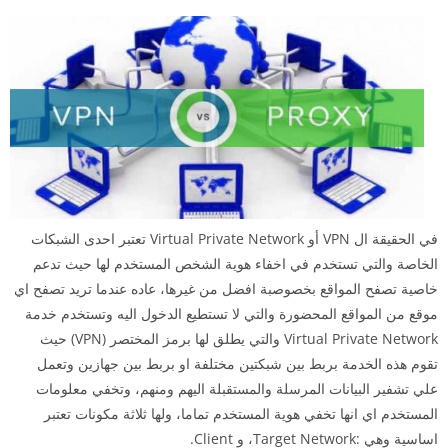
في الحقيقة ال VPN أو Virtual Private Network تعتبر احدى الشبكات
الخاصة والتي تستخدم في اخفاء هوية الشخص المستخدم لها حيث تدعم
خاصية تصفح المواقع بخصوصبة افضل من غيرها، عاده عندما تريد تصفح اي
موقع من المواقع المحضورة والتي لا تستطيع الدخول اليه وتستخدم خدمة
Virtual Private Network والتي يطلق لها برمز المختصر (VPN) حيث
تقوم هذه الخدمة بربط بين شبكتين مختلفة او بربط بين جهازين وتعمل
علي تشفير البيانات المرسلة والمستقبلة اليهم ومنهم، وتخفي معلومات
المستخدم اي انها تخفي هوية المستخدم تماما، ولها ثلاثة مكونات تعتبر
اساسية وهي :Target Network، و Client.