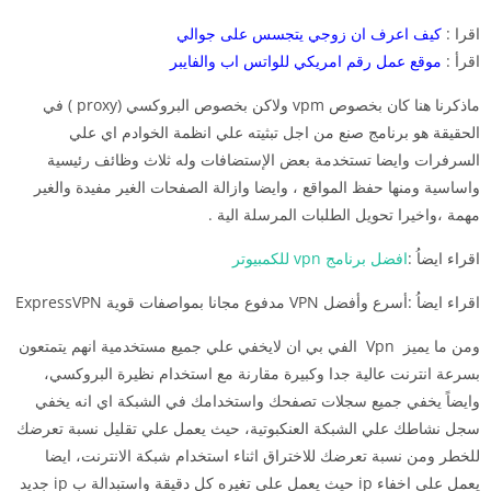
اقرا :
كيف اعرف ان زوجي يتجسس على جوالي
اقرأ :
موقع عمل رقم امريكي للواتس اب والفايبر
ماذكرنا هنا كان بخصوص vpm ولاكن بخصوص البروكسي (proxy ) في
الحقيقة هو برنامج صنع من اجل تبثيته علي انظمة الخوادم اي علي
السرفرات وايضا تستخدمة بعض الإستضافات وله ثلاث وظائف رئيسية
واساسية ومنها حفظ المواقع ، وايضا وازالة الصفحات الغير مفيدة والغير
مهمة ،واخيرا تحويل الطلبات المرسلة الية .
اقراء ايضاُ :
افضل برنامج vpn للكمبيوتر
اقراء ايضاُ :أسرع وأفضل VPN مدفوع مجانا بمواصفات قوية ExpressVPN
ومن ما يميز Vpn الفي بي ان لايخفي علي جميع مستخدمية انهم يتمتعون
بسرعة انترنت عالية جدا وكبيرة مقارنة مع استخدام نظيرة البروكسي،
وايضاً يخفي جميع سجلات تصفحك واستخدامك في الشبكة اي انه يخفي
سجل نشاطك علي الشبكة العنكبوتية، حيث يعمل علي تقليل نسبة تعرضك
للخطر ومن نسبة تعرضك للاختراق اثناء استخدام شبكة الانترنت، ايضا
يعمل علي اخفاء ip حيث يعمل علي تغيره كل دقيقة واستبدالة ب ip جديد