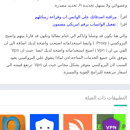
وعشوائي ولا يسهل تحديدة h, تحديد مصدرة
اقرأ :
مراقبة اصدقائك على الواتس اب وقراءة رسائلهم
اقرا :
تفعيل الواتساب برقم امريكي مضمون
والي هنا نكون قد وصلنا واياكم الي ختام مقالنا ونكون قد قارنا بينهم واصبح
البروكسي ( Proxy ) وايضا استخداماته اصبحت واضحة لديك اضافة الي ان
الفي بي ان ( Vpn ) اصبح استخداماته واضحة لديك ايضا حيث ان Vpn
يتوفق علي جميع الخدمات المتاحة اذن لماذا يتفوق علي البروكسي يعود
السبب لان البروكسي متوفر بشكل مجاني حيث ان Vpn ترتفع قيمته الي
اسعار مرتفعة للبرامج القوية والمميزة.
التطبيقات ذات الصلة