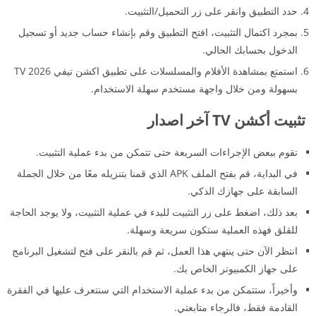
حدد التطبيق وانقر على زر التحميل/التثبيت.
بمجرد اكتمال التثبيت، افتح التطبيق وقم بإنشاء حساب جديد أو تسجيل
الدخول بحسابك الحالي.
استمتع بمشاهدة الأفلام والمسلسلات على تطبيق اكشن تيفي TV 2026
بسهولة ومن خلال واجهة مستخدم سهلة الاستخدام.
تثبيت أكشن TV آخر اصدار
تقوم ببعض الإجراءات السريعة حتى تتمكن من بدء عملية التثبيت.
في البداية، قم بفتح الملف APK الذي قمنا بتنزيله معًا من خلال الجملة
السابقة على جهازك الذكي.
بعد ذلك، اضغط على زر التثبيت للبدء في عملية التثبيت، ولا يوجد الحاجة
للقلق فهذه العملية ستكون سريعة وسهلة.
انتظر الآن حتى ينتهي هذا العمل، ثم قم بالنقر على فتح لتشغيل البرنامج
على جهاز الكمبيوتر الخاص بك.
وأخيراً، ستتمكن من بدء عملية الاستخدام التي سنتعرف عليها في الفقرة
القادمة فقط، فالرجاء متابعتي.