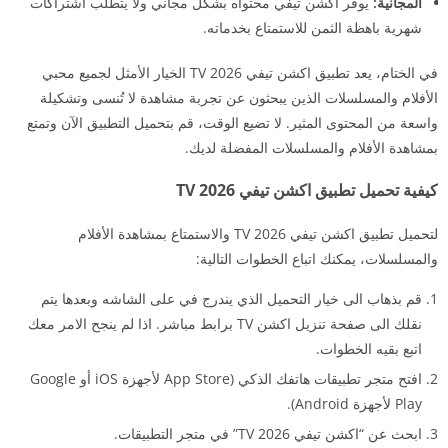
المجانية:
يوفر اكشن تيفي محتواه بشكل مجاني ولا يتطلب اشتراكات
شهرية باهظة الثمن للاستمتاع بخدماته.
في الختام، يعد تطبيق اكشن تيفي TV 2026 الخيار الأمثل لجميع محبي
الأفلام والمسلسلات الذين يبحثون عن تجربة مشاهدة لا تُنسى وتشكيلة
واسعة من المحتوى المثير. لا تضيع الوقت، قم بتحميل التطبيق الآن وتمتع
بمشاهدة الأفلام والمسلسلات المفضلة لديك.
كيفية تحميل تطبيق اكشن تيفي TV 2026
لتحميل تطبيق اكشن تيفي TV 2026 والاستمتاع بمشاهدة الأفلام
والمسلسلات، يمكنك اتباع الخطوات التالية:
قم بذهاب الى خيار التحميل الذي يندرج في على الشاشه وبعدها يتم
نقلك الى صفحة تنزيل اكشن TV برابط مباشر. اذا لم ينجح الامر معك
اتبع بقيه الخطوات.
افتح متجر تطبيقات هاتفك الذكي (App Store لأجهزة iOS أو Google
Play لأجهزة Android).
ابحث عن “اكشن تيفي TV 2026” في متجر التطبيقات.