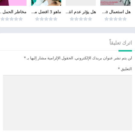
هل استعمال cyclo-progynova يمنع الحمل؟
هل يؤثر عدم انتظام الدورة الشهرية على الحمل
ماهو 3 افضل مراكز زراعة الشعر في تركيا عام 2026
مخاطر الحم
اترك تعليقاً
لن يتم نشر عنوان بريدك الإلكتروني.
الحقول الإلزامية مشار إليها بـ
*
التعليق
*