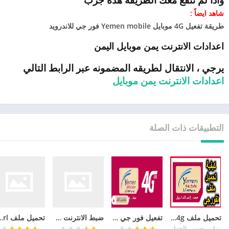
واذا لم تنفع معك الطريقة هذه جرب
شاهد ايضاً :
طريقة تفعيل 4G موبايل Yemen mobile فور جي للاندرويد
اعدادات الانترنت يمن موبايل اليمن
يرجي ، الانتقال لطريقه المضمونه عبر الرابط التالي
اعدادات الانترنت يمن موبايل
التطبيقات ذات الصلة
تحميل ملف 4g يمن موبايل للاندرويد
تفعيل فور جي يمن موبايل Yemen mobile 4G للاندرويد
ضبط الانترنت على شريحة يمن موبايل و تفعيل 3g الثري جي yemen mobile
تحميل ملف prl يمن موبايل الجديد
يتباين بحسب الجهاز