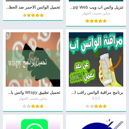
تنزيل واتس اب ويب Whatsapp Web للاندرويد وللايفون
تحميل الواتس الاحمر ضد الحظر والهكر 2026 تنزيل واتساب جديد
يتباين بحسب الجهاز
برنامج مراقبة الواتس راقب اصدقائك على الواتس اب وقراءة رسائلهم
تحميل تطبيق Wtspy واتس باي برابط مباشر اخر اصدار
8.0.5
يتباين بحسب الجهاز