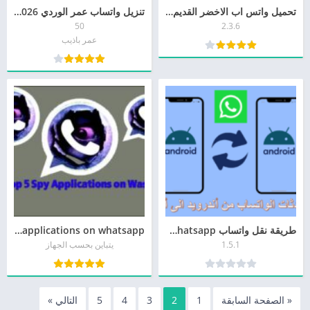
تحميل واتس اب الاخضر القديم 2.3.6 نسخة مجانية مفعلة مدى الحياة
تنزيل واتساب عمر الوردي 2026 apk OB2WhatsApp اصدار الاخير
50
2.3.6
عمر باذيب
طريقة نقل واتساب whatsapp أو أي تطبيق من موبايل إلى موبايل آخر من دون فقدان البيانات
top 5 spy applications on whatsapp
1.5.1
يتباين بحسب الجهاز
« الصفحة السابقة
1
2
3
4
5
التالي »