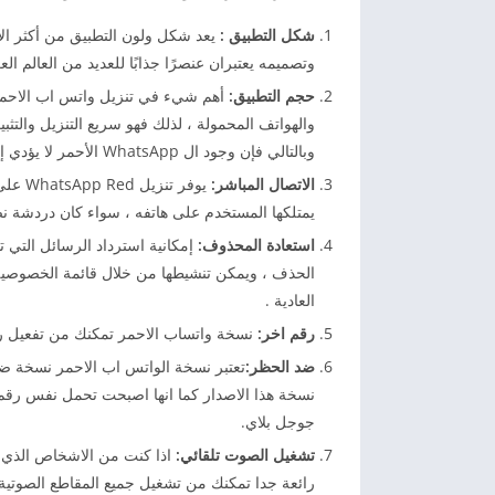
شكل التطبيق :
وتصميمه يعتبران عنصرًا جذابًا للعديد من العالم الع
حجم التطبيق:
أهم شيء في تنزيل واتس اب الاحمر 
وبالتالي فإن وجود ال WhatsApp الأحمر لا يؤدي إلى أي ضرر للجهاز ولا يسبب ثقلًا في الاستخدام
الاتصال المباشر:
يوفر ت
يمتلكها المستخدم على هاتفه ، سواء كان دردشة نصي
استعادة المحذوف:
إمكانية استرداد الرسائل التي ت
الحذف ، ويمكن تنشيطها من خلال قائمة الخصوصية 
العادية .
رقم اخر:
نسخة واتساب الاحمر تمكنك من تفعيل ر
ضد الحظر:
تعتبر نسخة الواتس اب الاحمر نسخة ضد 
نسخة ھذا الاصدار كما انھا اصبحت تحمل نفس رقم 
جوجل بلاي.
تشغيل الصوت تلقائي:
اذا كنت من الاشخاص الذي ی
رائعة جدا تمكنك من تشغیل جمیع المقاطع الصوتی