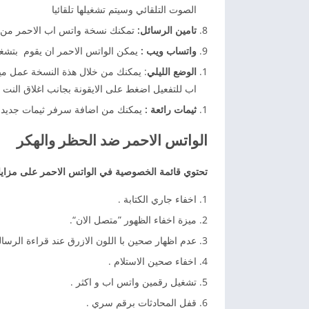
الصوت التلقائي وسیتم تشغیلھا تلقائیا
تامين الرسائل:
تمكنك نسخة واتس اب الاحمر من ا
واتساب ويب :
يمكن الواتس الاحمر ان يقوم بتشغيل WhatsApp Web على الكمبيوتر لإرسال واستقبال الرسائل 
الوضع
الليلي
: يمكنك من خلال هذة النسخة عمل مي
اب للتفعيل اضغط على الايقونة بجانب اغلاق النت 
ثيمات رائعة :
يمكنك من اضافة سرفر ثيمات جديد يحتوي على اكثر من 00
الواتس الاحمر ضد الحظر والهكر
تحتوي قائمة الخصوصية في الواتس الاحمر على مزايا
اخفاء جاري الكتابة .
ميزة اخفاء الظهور ”متصل الان“.
عدم اظهار صحين با اللون الازرق عند قراءة الرسال
اخفاء صحين الاستلام .
تشغيل رقمين واتس اب و اكثر .
قفل المحادثات برقم سري .