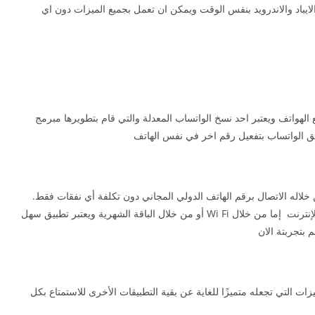
الايباد والاندرويد بنفس الوقت ويمكن ان تعمل بجميع الميزات دون اي
الهواتف ويعتبر احد نسخ الواتساب المعدلة والتي قام بتطويرھا مبرمج
ق الواتساب بتفعيل رقم اخر في نفس الھاتف
خلاله الاتصال برقم الهاتف الدولي المجاني دون تكلفة أي نفقات فقط.
يتطلب منك التواصل مع أصدقائك من خلال اتصالك بالإنترنت إما من خلال Wi Fi أو من خلال الباقة الشهرية ويعتبر تطبيق سهل
 بتجربتة الان
ت التي تجعله متميزًا للغاية عن بقية التطبيقات الأخرى للاستمتاع بكل