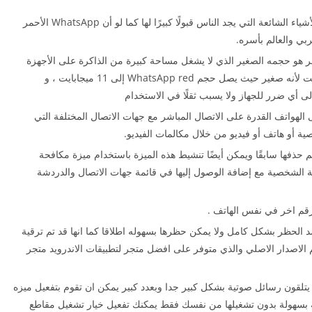
يعد شكل ولون التطبيق من أكثر الأشياء الشائعة التي يجد الناس قبولًا كبيرًا لها كما لو أن WhatsApp الأحمر
ربي والعالم بأسره.
هو حجمه الصغير الذي لا يشغل مساحة كبيرة من الذاكرة على الأجهزة
والهواتف المحمولة ، لذلك فهو سريع التنزيل والتثبيت لأنه صغير حيث يصل حجم WhatsApp red إلى 11 ميجابايت ، و
نزيل WhatsApp Red على الهواتف القدرة على الاتصال المباشر مع جهات الاتصال المختلفة التي
ة أو هاتف أو فيديو من خلال مكالمات الفيديو.
م حذفها سابقًا ويمكن أيضًا تنشيط هذه الميزة باستخدام ميزة مكافحة
الشخصية مع إضافة الوصول إليها في قائمة جهات الاتصال والدردشة
قم اخر في نفس الھاتف .
الحظر بشكل كامل ولا یمكن حظرھا بسھوله اطلاقا كما انھا قد تم ترقیة
الاصدار الاصلي والذي متوفر على افضل متجر لتطبیقات الاندروید متجر
تلقون رسائل صوتیة بشكل كبیر جدا وبعدد كبیر یمكن ان تقوم بتفعیل میزه
ة بسھولة بدون تشغیلھا من نفسك فقط یمكنك تفعیل خیار تشغیل مقاطع