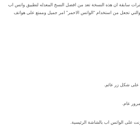
ات سابقة ان ھذه النسخة تعد من افضل النسخ المعدله لتطبيق واتس اب
 والتي تجعل من استخدام “الواتس الاحمر” امر جميل وممتع على ھواتف
 على شكل زر عائم.
رور عام.
نت على الواتس اب بالشاشة الرئيسية.