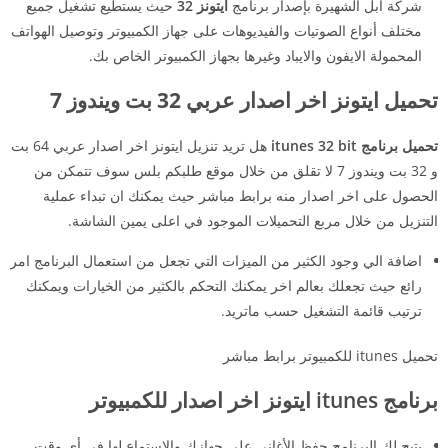
شركة آبل الشهيرة بإصدار برنامج
ايتونز 32
حيث يستطيع تشغيل جميع
مختلف أنواع الصوتيات والفيديوهات على جهاز الكمبيوتر وتوصيل الهواتف
المحمولة الايفون والايباد وغيرها بجهاز الكمبيوتر الخاص بك.
تحميل ايتونز اخر اصدار عربي 32 بت ويندوز 7
تحميل برنامج itunes 32 bit
هل تريد تنزيل ايتونز اخر اصدار عربي 64 بت
و 32 بت ويندوز 7 لا تقلق من خلال موقع طلبكم بلس سوف تتمكن من
الحصول على اخر اصدار منه برابط مباشر حيث يمكنك ان تبداء عملية
التنزيل من خلال مربع التحميلات الموجود في اعلى يمين الشاشة.
اضافة الي وجود الكثير من الميزات التي تجعل من استعمال البرنامج امر
رائع حيث تجعلك بعالم اخر يمكنك التحكم بالكثير من الخيارات ويمكنك
ترتيب قائمة التشغيل حسب ماتريد.
تحميل itunes للكمبيوتر برابط مباشر
برنامج itunes ايتونز اخر اصدار
للكمبيوتر
يتيح لك البرنامج حفظ الأغاني على جهازك والاستماع لها في أي وقت