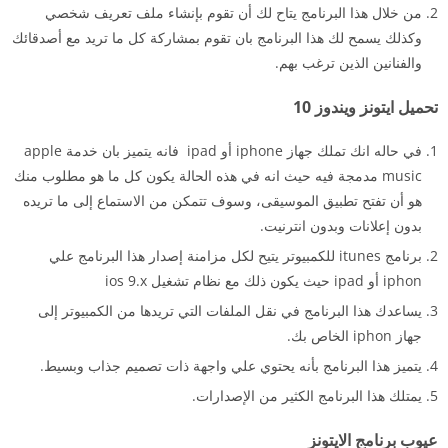
من خلال هذا البرنامج يتاح لك أن تقوم بإنشاء ملف تعريف شخصي
وكذلك يسمح لك هذا البرنامج بان تقوم بمشاركة كل ما تريد مع أصدقائك
والفنانين الذين ترغب بهم.
تحميل ايتونز ويندوز 10
في حاله انك تملك جهاز iphone أو ipad فانه يتميز بان خدمة apple
music مدمجة فيه حيث انه في هذه الحالة يكون كل ما هو مطلوب منك
هو أن تفتح تطبيق الموسيقى، وسوف تتمكن من الاستماع إلى ما تريده
بدون إعلانات وبدون انترنيت.
برنامج itunes للكمبيوتر يتيح لكل مزامنة إصدار هذا البرنامج علي
iphon أو ipad حيث يكون ذلك مع نظام تشغيل ios 9.x
يساعدك هذا البرنامج في نقل الملفات التي تريدها من الكمبيوتر إلى
جهاز iphon الخاص بك.
يتميز هذا البرنامج بأنه يحتوي علي واجهة ذات تصميم جذاب وبسيط.
يمتلك هذا البرنامج الكثير من الإصدارات.
عيوب برنامج الايتونز