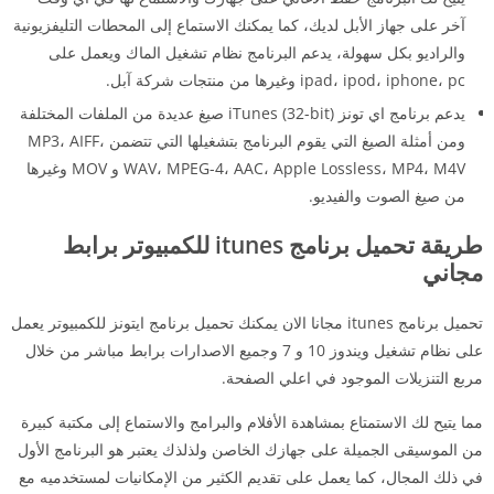
آخر على جهاز الأبل لديك، كما يمكنك الاستماع إلى المحطات التليفزيونية
والراديو بكل سهولة، يدعم البرنامج نظام تشغيل الماك ويعمل على
ipad، ipod، iphone، pc وغيرها من منتجات شركة آبل.
يدعم برنامج اي تونز iTunes (32-bit) صيغ عديدة من الملفات المختلفة
ومن أمثلة الصيغ التي يقوم البرنامج بتشغيلها التي تتضمن MP3، AIFF،
WAV، MPEG-4، AAC، Apple Lossless، MP4، M4V و MOV وغيرها
من صيغ الصوت والفيديو.
طريقة تحميل برنامج
itunes
للكمبيوتر برابط
مجاني
تحميل برنامج itunes مجانا الان يمكنك تحميل برنامج ايتونز للكمبيوتر يعمل
على نظام تشغيل ويندوز 10 و 7 وجميع الاصدارات برابط مباشر من خلال
مربع التنزيلات الموجود في اعلي الصفحة.
مما يتيح لك الاستمتاع بمشاهدة الأفلام والبرامج والاستماع إلى مكتبة كبيرة
من الموسيقى الجميلة على جهازك الخاصن ولذلذك يعتبر هو البرنامج الأول
في ذلك المجال، كما يعمل على تقديم الكثير من الإمكانيات لمستخدميه مع