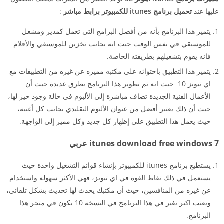
عليها عند
تحميل برنامج itunes للكمبيوتر برابط مباشر
:
يتميز هذا البرنامج بأنه من أفضل البرامج التي تعمل كمدير ومشغل
للموسيقي في نفس الوقت حيث انه بجانب تخزين للموسيقي والأفلام
فانه يقوم بتشغيلهم بطريقته الخاصة.
يتميز هذا التطبيق باحتوائه علي مكتبه مميزه عن غيره من التطبيقات مع
اي تيونز 10 حيث انه تم تطوير هذا البرنامج بطرق عديدة حيث أن
الأعمال الفنية الجديدة تضاف مباشرة إلى الألبوم في حالة وجود حيز لها،
حيث أن ذلك يعتبر أفضل من عنوان الألبوم التقليدي بجانب كل أغنية،
حيث يعمل هذا التطبيق علي إظهار كل جديد وكل مميز إلى الواجهة.
itunes download free windows 7 عربي
يستطيع برنامج itunes للكمبيوتر بإنشاء قوائم التشغيل واحدة حيث
يستعمل في ذلك نقاط القوة في اي تيونز، فهي الأكثر سهوله واستخدام
عن غيره من المنافسين، حيث أن مكتبك يحدث لها تحديث بشكل تلقائي،
ويعتب اكبر تغير في هذا البرنامج في النسخة 10 يكون في متجر هذا
البرنامج.