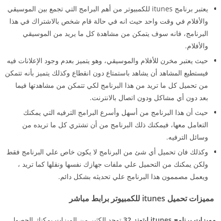
يعتبر برنامج itunes للكمبيوتر من أهم البرامج التي تجمع بين الموسيقي
والأفلام في وقت واحد حيث انه في حالة قام شخص بالاشتراك في هذا
البرنامج، فانه سوف يتمكن من مشاهدة كل ما يريد من الموسيقي
والأفلام.
حيث يعتبر مخرن للأفلام والموسيقي، وهو يتميز بعدم وجود الإعلانات فيه
فيستطيع المشاهد أن يشاهد باستمتاع دون انقطاع وكذلك يتميز بأنه تتمكن
من تحميل كل ما تريد من هذا البرنامج لكي تتمكن من مشاهدتها فيما
بعد دون أي مشاكل ودون اتصال بالانترنت.
حيث أن هذا البرنامج من أسهل وأسرع البرامج الترفيه التي يمكنك
التعامل معها، فيمكنك ذلك البرنامج من أن تشتري كل ما تريده من
وسائل الترفيه.
وكذلك فان تحميل أي شئ من البرنامج لا يكون خاص علي البرنامج فقط
ولكن يمكنك من التحميل علي ملفات جهازك نفسها ونقلها كما تريد ،
ويعمل مصممون هذا البرنامج علي تحديثه بشكل دائم.
مميزات تحميل itunes للكمبيوتر برابط مباشر
مميزات برنامج
itunes ايتونز 32
توجد الكثير من الميزات يمكنك الحصول