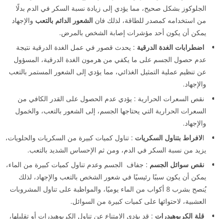
الجلوكوز بشكل صحيح، مما يؤدي إلى زيادة نسبة السكر في الدم بدلًا
من استخدامه كمصدر للطاقة، لذلك فان
الشعور الدائم بالتعب
والإجهاد
يمكن أن يكون أحد مؤشرات إصابة الشخص بالمرض.
اضطرابات الغدة الدرقية
: يحدث قصور في عمل الغدة الدرقية نتيجة
عدم حصول الجسم على ما يكفي من هرمون الغدة الدرقية، المسؤول
عن تنظيم عملية التمثيل الغذائي، مما يؤدي إلى الشعور المستمر بالتعب
والإجهاد.
نقص السعرات الحرارية : يؤدي عدم الحصول على القدر الكافي من
السعرات الحرارية التي يحتاجها الجسم، إلى الشعور بالتعب، والخمول
والإجهاد.
ا
لافراط بتناول السكريات
: تناول كميات كبيرة من السكريات والحلويات،
يزيد من نسبة السكر في الدم، ومن ثم الإحساس الشديد بالتعب.
نقص سوائل الجسم
: جفاف الجسم وعدم تناول كميات كبيرة من الماء،
يمكن أن يكون سببًا رئيسيًا في شعور الشخص بالتعب والإجهاد، لذلك
يُنصح بشرب 8 أكواب من الماء يوميًا، والمواظبة على تناول المشروبات
العشبية، لاحتوائها على كميات كبيرة من السوائل.
قلة الكربوهيدرات
: قد يؤدي الامتناع عن تناول الكربوهيدرات أو تقليلها،