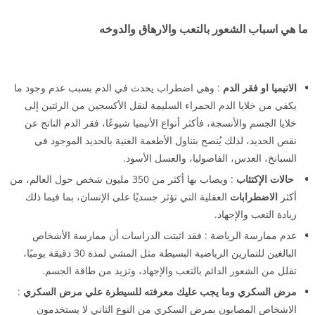
ما هي اسباب الشعور بالتعب والارهاق والدوخه
الانيميا او فقر الدم
: وهي اضطراب يحدث في الدم بسبب عدم وجود ما
يكفي من خلايا الدم الحمراء السليمة لنقل الأكسجين من الرئتين إلى
خلايا الجسم والأنسجة، فأكثر أنواع الأنيميا شيوعًا، فقر الدم الناتج عن
نقص الحديد، لذلك يُنصح بتناول الأطعمة الغنية بالحديد الموجود في
السبانخ، العدس، الفاصوليا، والعسل الأسود.
حالات الإكتئاب
: ويصاب بها أكثر من 350 مليون شخص حول العالم، من
أكثر
الاضطرابات
العقلية التي تؤثر جسديًا على الإنسان، بما فيما ذلك
زيادة التعب والإجهاد.
عدم ممارسة الرياضة : فقد اثبتت الدراسات أن ممارسة الأشخاص
البالغين للتمارين الرياضية البسيطة مثل المشي لمدة 30 دقيقة يوميًا،
تقلل من الشعور الدائم بالتعب والإجهاد، وتزيد من طاقة الجسم.
مرض السكري وما يجب عليك معرفته للسيطرة علي مرض السكري
:
الاشخاص المصابون بمرض السكري من النوع الثاني لا يستخدمون