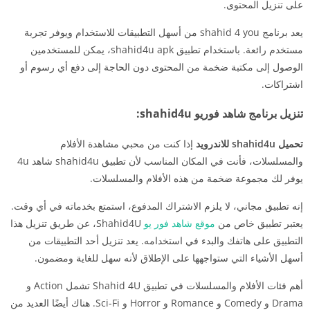
على تنزيل المحتوى.
يعد برنامج shahid 4 you من أسهل التطبيقات للاستخدام ويوفر تجربة
مستخدم رائعة. باستخدام تطبيق shahid4u apk، يمكن للمستخدمين
الوصول إلى مكتبة ضخمة من المحتوى دون الحاجة إلى دفع أي رسوم أو
اشتراكات.
تنزيل برنامج شاهد فوريو shahid4u:
تحميل shahid4u للاندرويد
إذا كنت من محبي مشاهدة الأفلام
والمسلسلات، فأنت في المكان المناسب لأن تطبيق shahid4u شاهد 4u
يوفر لك مجموعة ضخمة من هذه الأفلام والمسلسلات.
إنه تطبيق مجاني، لا يلزم الاشتراك المدفوع، استمتع بخدماته في أي وقت.
يعتبر تطبيق خاص من
موقع شاهد فور يو
Shahid4U، عن طريق تنزيل هذا
التطبيق على هاتفك والبدء في استخدامه. يعد تنزيل أحد التطبيقات من
أسهل الأشياء التي ستواجهها على الإطلاق لأنه سهل للغاية ومضمون.
أهم فئات الأفلام والمسلسلات في تطبيق Shahid 4U تشمل Action و
Drama و Comedy و Romance و Horror و Sci-Fi. هناك أيضًا العديد من