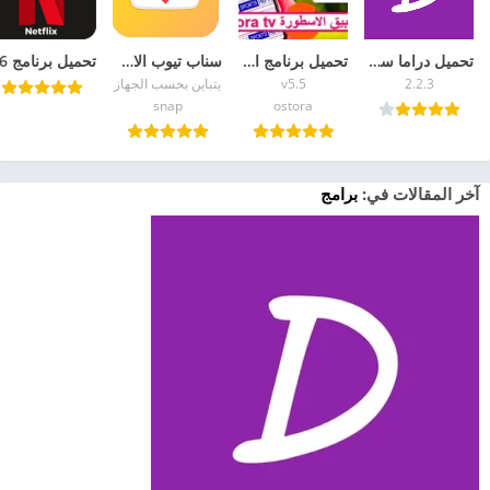
تحميل دراما سلاير للايفون Drama Slayer iOS 2026
تحميل برنامج الاسطورة لبث المباريات تنزيل تطبيق ostora tv 2026 بث مباشر
سناب تيوب الاصلي الاصفر القديم 2026 تحميل Snaptube APK
2.2.3
v5.5
يتباين بحسب الجهاز
snap
ostora
آخر المقالات في:
برامج