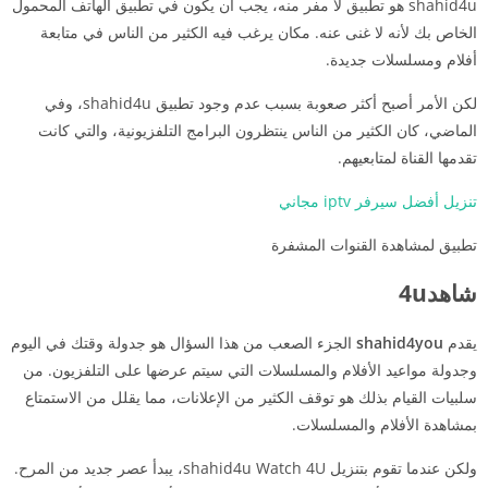
shahid4u هو تطبيق لا مفر منه، يجب أن يكون في تطبيق الهاتف المحمول
الخاص بك لأنه لا غنى عنه. مكان يرغب فيه الكثير من الناس في متابعة
أفلام ومسلسلات جديدة.
لكن الأمر أصبح أكثر صعوبة بسبب عدم وجود تطبيق shahid4u، وفي
الماضي، كان الكثير من الناس ينتظرون البرامج التلفزيونية، والتي كانت
تقدمها القناة لمتابعيهم.
تنزيل أفضل سيرفر iptv مجاني
تطبيق لمشاهدة القنوات المشفرة
شاهد4u
يقدم
shahid4you
الجزء الصعب من هذا السؤال هو جدولة وقتك في اليوم
وجدولة مواعيد الأفلام والمسلسلات التي سيتم عرضها على التلفزيون. من
سلبيات القيام بذلك هو توقف الكثير من الإعلانات، مما يقلل من الاستمتاع
بمشاهدة الأفلام والمسلسلات.
ولكن عندما تقوم بتنزيل shahid4u Watch 4U، يبدأ عصر جديد من المرح.