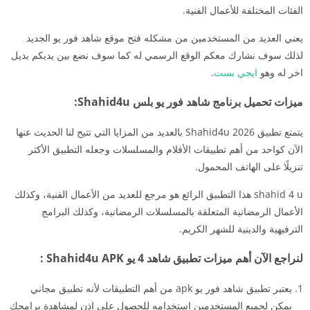
الفئات المختلفة للأعمال الفنية.
يعني العديد من المستخدمين من مشكله فتح موقع شاهد فور يو الجديد
لذلك سوف نشارك معكم الوقع الرسمي له كما سوف نضع بين يديكم بديل
اخر له وهو
ايجي بست
.
ميزات تحميل برنامج شاهد فور يو بلس Shahid4u:
يتمتع تطبيق Shahid4u 2026 بالعديد من المزايا التي تتيح لنا الحديث عنها
الآن كواحد من أهم تطبيقات الأفلام والمسلسلات وجعله التطبيق الأكثر
تنزيلًا على الهاتف المحمول.
shahid 4 u هذا التطبيق الرائع هو مرجع للعديد من الأعمال الفنية، وكذلك
الأعمال الرمضانية المتعلقة بالمسلسلات الرمضانية، وكذلك البرامج
الترفيهية والدينية للشهر الكريم.
لنراجع الآن أهم ميزات تطبيق شاهد 4 يو Shahid4u APK :
يعتبر تطبيق شاهد فور يو apk من أهم التطبيقات لأنه تطبيق مجاني
يمكن لجميع المستخدمين استخدامه للحصول على إذن لمشاهدة برامجك