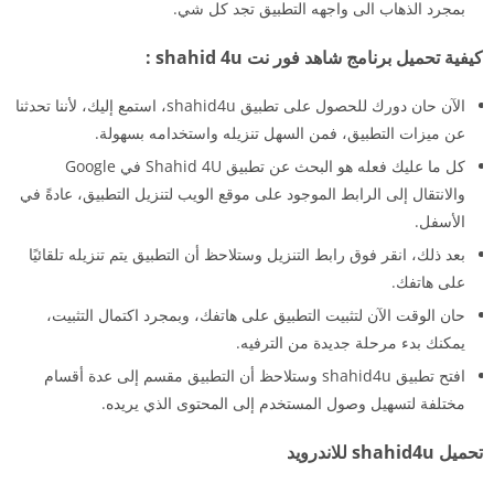
بمجرد الذهاب الى واجهه التطبيق تجد كل شي.
كيفية تحميل برنامج شاهد فور نت shahid 4u :
الآن حان دورك للحصول على تطبيق shahid4u، استمع إليك، لأننا تحدثنا
عن ميزات التطبيق، فمن السهل تنزيله واستخدامه بسهولة.
كل ما عليك فعله هو البحث عن تطبيق Shahid 4U في Google
والانتقال إلى الرابط الموجود على موقع الويب لتنزيل التطبيق، عادةً في
الأسفل.
بعد ذلك، انقر فوق رابط التنزيل وستلاحظ أن التطبيق يتم تنزيله تلقائيًا
على هاتفك.
حان الوقت الآن لتثبيت التطبيق على هاتفك، وبمجرد اكتمال التثبيت،
يمكنك بدء مرحلة جديدة من الترفيه.
افتح تطبيق shahid4u وستلاحظ أن التطبيق مقسم إلى عدة أقسام
مختلفة لتسهيل وصول المستخدم إلى المحتوى الذي يريده.
تحميل shahid4u للاندرويد