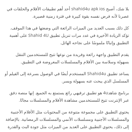
بلا شك، أصبح shahid4u apk ios أحد أهم تطبيقات الأفلام والحلقات في
عصرنا لأنه فرض نفسه بقوة كبيرة في فترة زمنية قصيرة.
كل ذلك بسبب العديد من الميزات الرائعة التي وضعتها في هذا الموقف.
تؤكد الزيادة الأخيرة في عدد مرات تنزيل تطبيق Shahid 4U على أهمية
التطبيق وإثباتًا ملموسًا على نجاحه الهائل.
يقدم التطبيق واجهة رائعة وفريدة من نوعها تتيح للمستخدمين التنقل
بسهولة وسلاسة بين الأفلام والمسلسلات المعروضة في التطبيق.
يساعد تطبيق Shahid4u المستخدم أيضًا في الوصول بسرعة إلى الفيلم أو
المسلسل الذي يبحث عنه بسهولة ويسر.
برنامج شاهد4u هو تطبيق ترفيهي رائع يستمتع به الجميع. إنها منصة دفق
عبر الإنترنت تتيح للمستخدمين مشاهدة الأفلام والمسلسلات مجانًا.
يحتوي التطبيق على مجموعة متنوعة من المحتويات مثل الأفلام الأجنبية
والمسلسلات الأجنبية ومسلسلات الأنمي والمسلسلات الرمضانية. بالإضافة
إلى ذلك، يحتوي التطبيق على العديد من الميزات مثل جودة البث والقدرة