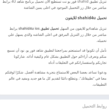
تنزيل تطبيق shahid فور يو نت تستطيع الان تحميل برنامج شاهد 4U برابط
مباشر من خلال زر التحميل الموجود في اعلى يمين الشاشة
تحميل shahid4u للايفون
تنزيل شاهد4يو للايفون من السهل
تحميل تطبيق shahid4u ios
برابط
مباشر من خلال زر التنزيل المرفق في اعلى الشاشه والذي يسهل علي
تحميله.
نأمل أن تكونوا قد استمتعتم بمراجعتنا لتطبيق شاهد فور يو. نود أن نسمع
منكم ونعرف آراءكم حول التطبيق بشكل عام وكيفية أدائه. شاركونا
تجاربكم واستفساراتكم في التعليقات أدناه
ودعونا نساعد بعضنا البعض للاستمتاع بتجربة مشاهدة أفضل. شكرًا لوقتكم
معنا في “تطبيقاتك”، ونتطلع دائمًا لتقديم كل ما هو جديد ومفيد في عالم
التطبيقات.
روابط التحميل