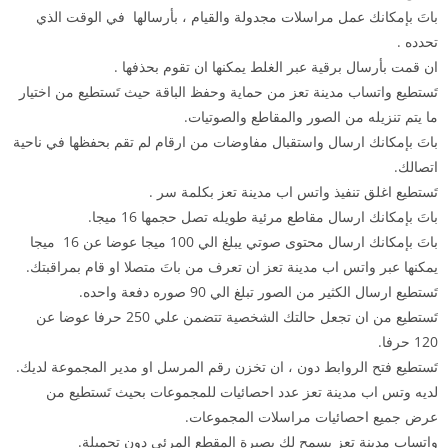
باتَ بإمكانك عمل مراسلات مجدولة والقيام ، بأرسالها في الوقت الذي
تحدده .
ان قمت بأرسال برقية عبر الغلط يمكنها ان تقوم بحذفها .
تَستطيع واتساب مدينة تعز من حماية وحفظ الباقة حيث تَستطيع من اختيار
ما يتم تنزيله من الصور والمقاطع والصوتيات.
باتَ بإمكانك ارسال واستقبال مفاوضات من ارقام لم تقم بحفظها في ناحية
اتصالك.
تَستطيع اغلق تنفيذ واتس اب مدينة تعز بكلمة سر .
باتَ بإمكانك ارسال مقاطع مرئية طويله تصل حجمها 16 ميجا.
باتَ بإمكانك ارسال محتوى صوتي يبلغ الي 100 ميجا عوضا عن 16 ميجا
يمكنها عبر واتس اب مدينة تعز ان تعرف من باتَ متصلا او قام بمراقبتك.
تَستطيع ارسال الكثير من الصور تبلغ الي 90 صوره دفعة واحده.
تَستطيع من ان تجعل حالتك الشخصية تتضمن علي 250 حرفا عوضا عن
120 حرفا.
تَستطيع فتح الروابط دون ، ان تخزن رقم المرسل او مدير المجموعة لديك.
لديه وتس اب مدينة تعز عدد احصائيات للمجموعات بحيث تَستطيع من
عرض جميع احصائيات مراسلات المجموعات.
واتساب مدينة تعز يسمح لك بصيرة المقطع المرئي دون تحميلة.