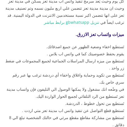
كل يوم وحيث يُعد مبرمج تنفيذ واتس اب مدينة تعز يسكن في مدينة تعز
وحيث ان مدينة مدينة تعز تتضمن علي اربع مليون نسمه وتم تصنيف مدينة
تعز على انها تتضمن اكبر نسبة مستخدمين الانترنت في الدولة اليمنية. قد
ترغب ايضاً في
تنزيل gbwhatsapp برابط مباشر
ميزات واتساب تعز الازرق.
تَستطيع اخفاء وضعية الظهور عن جميع اصدقائك.
يقوم بحفظ خصوصيتك كما في واتس اب بلاس .
تَستطيع من ميزه ارسال المراسلات الجماعية لجميع المجموعات في ضغط
زر واحد .
تَستطيع من تكويد وحماية واغلاق واخفاء أي دردشة ترغب بها عبر رقم
سري خاص بك.
في وضْعه انك مشغول ولا يمكنها الوصول الي التليفون فإن واتساب مدينة
تعز تَستطيع من الرد التلقائي لجميع الحوار الواردة اليك.
تَستطيع من تحول خطوط ، الدردشة.
تَستطيع قطع التواصل عن تنفيذ واتس اب مدينة تعز متي اردت .
تَستطيع من مشاركة مقاطع مقطع مرئي في حالتك الشخصية تبلغ الي 8
دقائق .