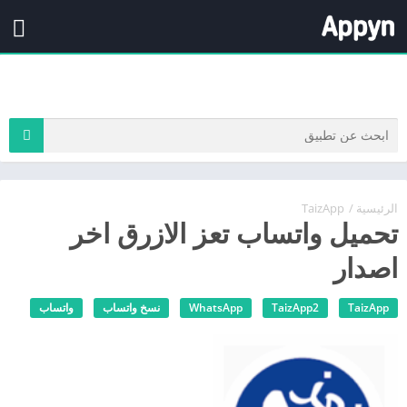
الرئيسية
/
TaizApp
تحميل واتساب تعز الازرق اخر
اصدار
TaizApp
TaizApp2
WhatsApp
نسخ واتساب
واتساب