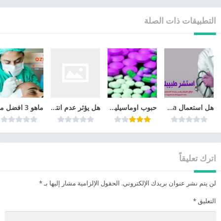
التطبيقات ذات الصلة
هل استعمال cyclo-progynova يمنع الحمل؟
حبوب اوماسيلين ٥٠٠ : كل ما يجب أن تعرف عنه Omacillin
هل يؤثر عدم انتظام الدورة الشهرية على الحمل
اترك تعليقاً
لن يتم نشر عنوان بريدك الإلكتروني.
الحقول الإلزامية مشار إليها بـ
*
التعليق
*