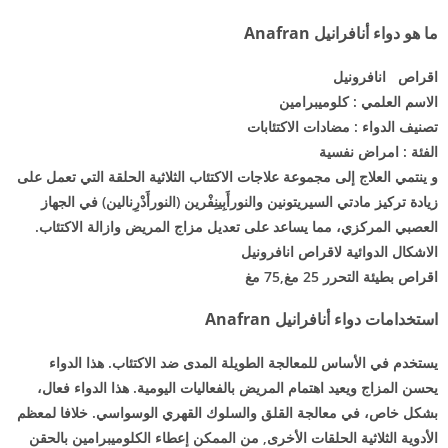
ما هو دواء أنافرانيل Anafran
اقراص انافرونيل
الاسم العلمي : كلوميبرامين
تصنيف الدواء : مضادات الاكتئابات
الفئة : امراض نفسية
و ينتمي العلاج إلى مجموعة علاجات الاكتئاب الثلاثية الحلقة التي تعمل على
زيادة تركيز مادتي السيريتونين والنورأَبِينِفْرين (النورأَدْرِنالين) في الجهاز
العصبي المركزي، مما يساعد على تعديل مزاج المريض وازالة الاكتئاب.
الاشكال الدوائية لاقراص انافرونيل
اقراص بطيئة التحرر 25 مغ,75 مغ
استخدامات دواء أنافرانيل Anafran
يستخدم في الأساس للمعالجة الطويلة المدى ضد الاكتئاب. هذا الدواء
يحسن المزاج ويعيد اهتمام المريض بالفعاليات اليومية. هذا الدواء فعال،
بشكل خاص، في معالجة القلق والسلوك القهري الوسواسي. خلافا لمعظم
الأدوية الثلاثية الحلقات الأخرى, من الممكن إعطاء الكلوميبرامين بالحقن