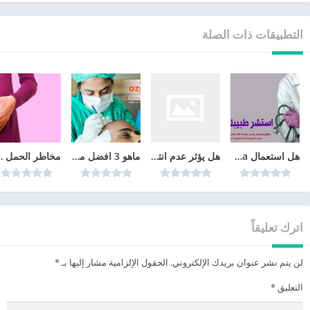
التطبيقات ذات الصلة
هل استعمال cyclo-progynova يمنع الحمل؟
هل يؤثر عدم انتظام الدورة الشهرية على الحمل
ماهو 3 افضل مراكز زراعة الشعر في تركيا عام 2026
مخاطر الحم
اترك تعليقاً
لن يتم نشر عنوان بريدك الإلكتروني.
الحقول الإلزامية مشار إليها بـ
*
التعليق
*