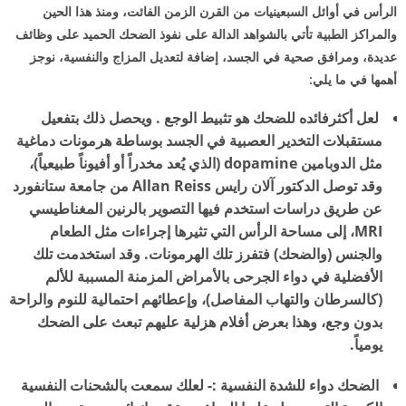
الرأس في أوائل السبعينيات من القرن الزمن الفائت، ومنذ هذا الحين
والمراكز الطبية تأتي بالشواهد الدالة على نفوذ الضحك الحميد على وظائف
عديدة، ومرافق صحية في الجسد، إضافة لتعديل المزاج والنفسية، نوجز
أهمها في ما يلي:
لعل أكثرفائده للضحك هو تثبيط الوجع . ويحصل ذلك بتفعيل
مستقبلات التخدير العصبية في الجسد بوساطة هرمونات دماغية
مثل الدوبامين dopamine (الذي يُعد مخدراً أو أفيوناً طبيعياً)،
وقد توصل الدكتور آلان رايس Allan Reiss من جامعة ستانفورد
عن طريق دراسات استخدم فيها التصوير بالرنين المغناطيسي
MRI، إلى مساحة الرأس التي تثيرها إجراءات مثل الطعام
والجنس (والضحك) فتفرز تلك الهرمونات. وقد استخدمت تلك
الأفضلية في دواء الجرحى بالأمراض المزمنة المسببة للألم
(كالسرطان والتهاب المفاصل)، وإعطائهم احتمالية للنوم والراحة
بدون وجع، وهذا بعرض أفلام هزلية عليهم تبعث على الضحك
يومياً.
الضحك دواء للشدة النفسية :- لعلك سمعت بالشحنات النفسية