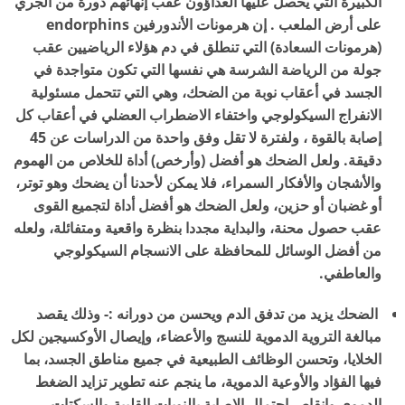
الكبيرة التي يحصل عليها العداؤون عقب إنهائهم دورة من الجري
على أرض الملعب . إن هرمونات الأندورفين endorphins
(هرمونات السعادة) التي تنطلق في دم هؤلاء الرياضيين عقب
جولة من الرياضة الشرسة هي نفسها التي تكون متواجدة في
الجسد في أعقاب نوبة من الضحك، وهي التي تتحمل مسئولية
الانفراج السيكولوجي واختفاء الاضطراب العضلي في أعقاب كل
إصابة بالقوة ، ولفترة لا تقل وفق واحدة من الدراسات عن 45
دقيقة. ولعل الضحك هو أفضل (وأرخص) أداة للخلاص من الهموم
والأشجان والأفكار السمراء، فلا يمكن لأحدنا أن يضحك وهو توتر،
أو غضبان أو حزين، ولعل الضحك هو أفضل أداة لتجميع القوى
عقب حصول محنة، والبداية مجددا بنظرة واقعية ومتفائلة، ولعله
من أفضل الوسائل للمحافظة على الانسجام السيكولوجي
والعاطفي.
الضحك يزيد من تدفق الدم ويحسن من دورانه :- وذلك يقصد
مبالغة التروية الدموية للنسج والأعضاء، وإيصال الأوكسيجين لكل
الخلايا، وتحسن الوظائف الطبيعية في جميع مناطق الجسد، بما
فيها الفؤاد والأوعية الدموية، ما ينجم عنه تطوير تزايد الضغط
الدموي وإنقاص احتمال الإصابة بالنوبات القلبية والسكتات