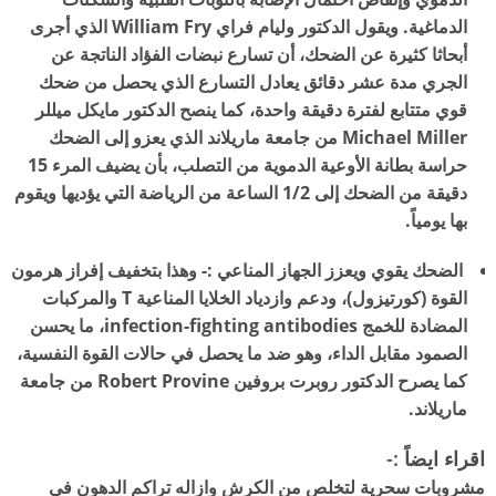
الدماغية. ويقول الدكتور وليام فراي William Fry الذي أجرى
أبحاثا كثيرة عن الضحك، أن تسارع نبضات الفؤاد الناتجة عن
الجري مدة عشر دقائق يعادل التسارع الذي يحصل من ضحك
قوي متتابع لفترة دقيقة واحدة، كما ينصح الدكتور مايكل ميللر
Michael Miller من جامعة ماريلاند الذي يعزو إلى الضحك
حراسة بطانة الأوعية الدموية من التصلب، بأن يضيف المرء 15
دقيقة من الضحك إلى 1/2 الساعة من الرياضة التي يؤديها ويقوم
بها يومياً.
الضحك يقوي ويعزز الجهاز المناعي :- وهذا بتخفيف إفراز هرمون
القوة (كورتيزول)، ودعم وازدياد الخلايا المناعية T والمركبات
المضادة للخمج infection-fighting antibodies، ما يحسن
الصمود مقابل الداء، وهو ضد ما يحصل في حالات القوة النفسية،
كما يصرح الدكتور روبرت بروفين Robert Provine من جامعة
ماريلاند.
اقراء ايضاً :-
مشروبات سحرية لتخلص من الكرش وازاله تراكم الدهون في