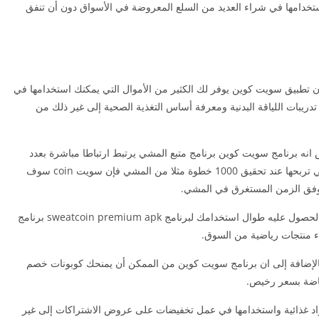
استخدامها في شراء العديد من السلع المعروضة في الأسواق دون أن تنفق
ان تطبيق سويت كوين يوفر لك الكثير من الأموال التي يمكنك استخدامها في
دريبات اللياقة البدنية ومعرفة أساس التغذية الصحية إلى غير ذلك من
انه برنامج سويت كوين برنامج متبع المشي يرتبط ارتباطا مباشرة بعدد
الدولارات الامريكية أو مرتبط بالجنيهات البريطانية التي تربحها عند تحقيق 1000 خطوة مثلا من المشي فإن سويت coin سوف
ج وفق الزمن المستغرق في المشي.
علما بأن هذه العملات تضاف إلى رصيدك التي قمت بالحصول عليه طوال استخدامك لبرنامج sweatcoin premium apk برنامج
ء منتجات رياضية من السوق.
الإضافة إلى ان برنامج سويت كوين من الممكن أن يمنحك كوبونات خصم
ياضة بسعر رخيص.
واد غذائية واستخدامها في عمل تخفيضات على عروض الاشتراكات إلى غير