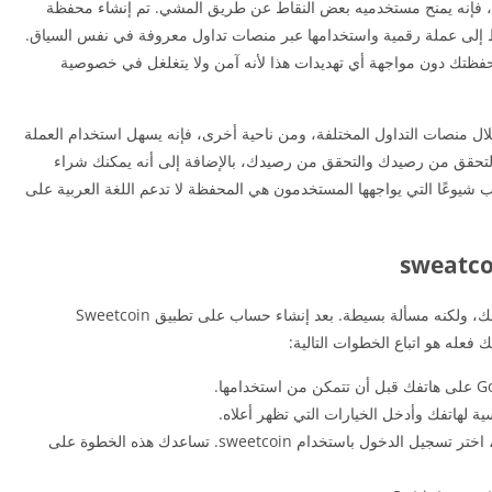
ب لتطبيق Sweetcoin لكسب المال، فإنه يمنح مستخدميه بعض النقاط عن طريق المشي. تم إنشاء محفظة
النقاط إلى عملة رقمية واستخدامها عبر منصات تداول معروفة في نفس السياق.
حفظتك دون مواجهة أي تهديدات هذا لأنه آمن ولا يتغلغل في خصوصية
ال منصات التداول المختلفة، ومن ناحية أخرى، فإنه يسهل استخدام العملة
التحقق من رصيدك والتحقق من رصيدك، بالإضافة إلى أنه يمكنك شراء
 شيوعًا التي يواجهها المستخدمون هي المحفظة لا تدعم اللغة العربية على
ما يجب أن تفعله بمحفظتك ليس أمرًا معقدًا بالنسبة لك، ولكنه مسألة بسيطة. بعد إنشاء حساب على تطبيق Sweetcoin
عندما تفتح المحفظة، سترى واجهة رئيسية بها خياران، اختر تسجيل الدخول باستخدام sweetcoin. تساعدك هذه الخطوة على