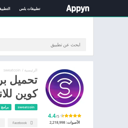
تطبيقات بلس
التطبيق
الرئيسية
/
sweatcoin
كوين للا
sweatcoin
برامج
4.4
/5
الأصوات:
2,218,998
Facebook