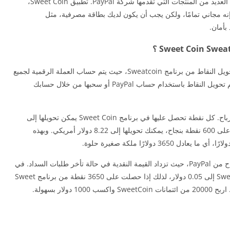
PayPal، فلا خيار أمامك سوى استخدام الأرباح لشراء العديد من المنتجات التي تقدمها شركة PayPal. تطبيق Sweet Coin،
PayP الخاص بك بسهولة إنه مجاني تمامًا، ولكن يجب أن يكون لديك بطاقة مصرفية، مثل
لا يمكن سحب الأرباح المكتسبة من التطبيق إلا بعد تحويل النقاط من برنامج Sweatcoin، حيث يتم حساب العملة الرقمية لجميع
النقاط المكتسبة وتحويلها إلى الدولار الأمريكي، ثم يتم تحويل النقاط باستخدام حساب PayPal أو سحبها من خلال حسابك
الطريقة الأولى: هذه الطريقة هي السحب المباشر للأرباح. كل نقطة تحصل عليها في برنامج Sweet Coin يمكن تحويلها إلى
0.0137 دولار أمريكي. على سبيل المثال، إذا حصلت على 600 نقطة بنجاح، يمكنك تحويلها إلى 8.22 دولار أمريكي. وبهذه
الطريقة الثانية: تتضمن هذه الطريقة عدم سحب الأرباح من PayPal، حيث تزداد القيمة النقدية في حالة تأخر طلبات السداد. في
هذه الطريقة، يمكنك تحويل قيمة العملة من Sweet Coin إلى 0.05 دولار، لذلك إذا حصلت على 3650 نقطة من برنامج Sweet