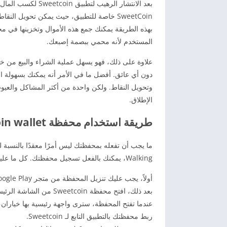
بعد الانتشار الرهي
SweetCoin خاصة للتطبيق، حيث يمكن تحويل 
بهذه الطريقة يمكنك جمع هذه الأموال وتخزينها في م
المستخدم لأنه محمي ببصمة إصبعك.
علاوة على ذلك، فهو يسهل عملية الشراء والبيع من خل
دون أي عائق. أفضل ما في الأمر أنه يمكنك بسهولة 
وتحويل النقاط. ولكن واحدة من أكثر المشاكل والعيوب
الإطلاق.
طريقة استخدام محفظة sweatcoin wallet
Walking، يمكنك بالفعل تسجيل محفظتك. كل ما عليك فعله هو اتباع الخطوات التالية:
أولاً، يجب عليك تنزيل المحفظة من متجر Google Play على هاتفك قبل أن تتمكن من استخدامها.
بعد ذلك، افتح محفظة Sweetcoin من الشاشة الرئيسية لهاتفك وأدخل الخيارات التي تظهر أعلاه.
ربط محفظتك بالتطبيق التابع لـ Sweetcoin.