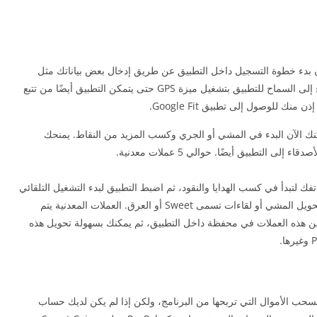
ى جهازك، يمكنك الآن بدء خطوة التسجيل داخل التطبيق عن طريق إدخال بعض بياناتك مثل
الاسم الكامل ورقم الهاتف والبيانات الأخرى، ثم تحتاج إلى السماح للتطبيق بتشغيل ميزة GPS حتى يتمكن التطبيق أيضًا من تتبع
ك للوصول إلى تطبيق Google Fit.
مكنك الآن البدء في المشي أو الجري وكسب المزيد من النقاط. يمنحك
 التطبيق أيضًا. حوالي 5 عملات معدنية.
 شغّل التطبيق على هاتفك لتبدأ في كسب الهدايا والنقود، ثم اضبط التطبيق لبدء التشغيل التلقائي
في خلفية هاتفك، وعند هذه النقطة يبدأ البرنامج في تحويل المشي أو لقاءات تسمى Sweet أو العرق. العملات المعدنية يتم
زين هذه العملات في محفظة داخل التطبيق، ثم يمكنك بسهولة تحويل هذه
استخدام حساب PayPal الخاص بك لسحب الأموال التي تربحها من البرنامج، ولكن إذا لم يكن لديك حساب