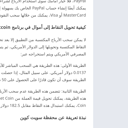
يمكنك أيضًا إنشاء حساب al
MasterCard أو Visa، يمكنك من خلالها سحب النقود بأمان.
كيفية تحويل النقاط إلى أموال في برنامج Sweet Coin Sweatcoin ؟
المصرفي الأمريكي ويتم استخراجه عبر:
الطريقة سوف أن تكون قادرًا على الحصول على 50 دولارًا، أي ما يعادل 3650 دولارًا ملكة صغيرة حلوة.
Coin، يمكنك استبدال هذه النقاط مقابل 182.5 دولار. اربح 20000 من ائتمانات SweetCoin واكسب 1000 دولار بسهولة.
نبذة تعريفة عن محفظة سويت كوين