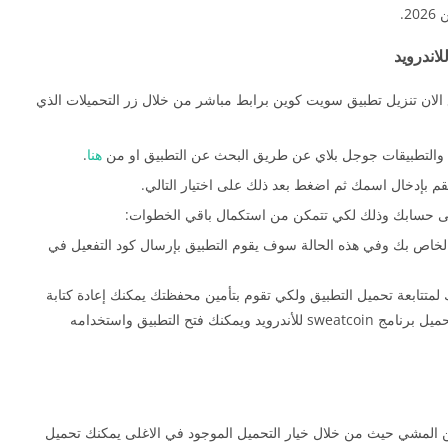
2.
sweatco للاندرويد تستطيع الان تنزيل تطبيق سويت كوين برابط مباشر من خلال زر التحميلات الذي
ب والتطبيقات جوجل بلاي عن طريق البحث عن التطبيق او من
هنا
.
قم بإدخال اسمك ثم اضغط بعد ذلك على اختيار التالي.
إلى حسابك وذلك لكي تتمكن من استكمال باقي الخطوات:
الخاص بك وفي هذه الحالة سوف يقوم التطبيق بإرسال كود التفعيل في
لمتتابعة تحميل التطبيق ولكي تقوم بتأمين محفظتك يمكنك إعادة كتابة
الايميل الخاص بك بهذه الخطوات يكون قد اكتمل تحميل برنامج sweatcoin للأندرويد ويمكنك فتح التطبيق واستخدامه
لايفون تطبيق الربح من المشي حيث من خلال خيار التحميل الموجود في الاغلى يمكنك تحميل