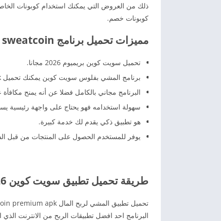
ذلك من العروض التي يمكنك استخدام كوبونات الخاص
كوبونات خصم.
مميزات تحميل برنامج sweatcoin للاندرويد
تحميل سويت كوين بريميوم 2026 مجانا.
برنامج المشي بفلوس سويت كوين يمكنك تحميل sweatcoin apk علي الاندرويد والايفون مجانا.
البرنامج مجاني بالكامل فضلا عن أنه يمنح مكافأ
سهولة استخدامه فهو يحتاج على واجهة رئيسية يس
هو تطبيق ذكي يقدم لك خدمة كبيرة.
يوفر للمستخدم الحصول على المنتجات من قبل الشرك
طريقة تحميل تطبيق سويت كوين 2026 المشي لربح المال
البرنامج احد افضل تطبيقات الربح من الانترنت الذ