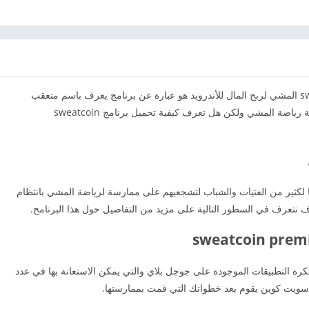
تحميل تطبيق سويت كوين sweatcoin premium apk المشي لربح المال للأندرويد هو عبارة عن برنامج يعرف باسم متعقب
المشي والذي يهدف إلى دعمك وتحفيزك أثناء ممارسة رياضة المشي ولكن هل تعرف كيفية تحميل برنامج sweatcoin
ليا لكثير من الفتيات والشباب لتشجعيهم على ممارسة لرياضة المشي بانتظام
ف نتعرف في السطور التالية على مزيد من التفاصيل حول هذا البرنامج.
 التطبيقات الموجودة على جوجل بلاي والتي يمكن الاستعانة بها في عدد
سويت كوين يقوم بعد خطواتك التي قمت بممارستها.